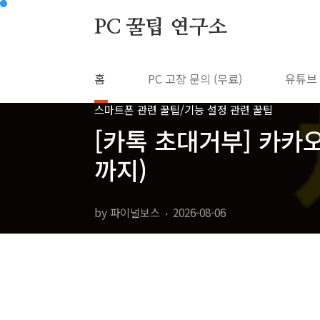
본문 바로가기
PC 꿀팁 연구소
홈
PC 고장 문의 (무료)
유튜브
스마트폰 관련 꿀팁/기능 설정 관련 꿀팁
[카톡 초대거부] 카카
까지)
by 파이널보스
2026-08-06