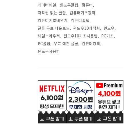
네이버웨일
윈도우꿀팁
컴퓨터
저작권 없는 글꼴
컴퓨터기초강좌
컴퓨터기초배우기
컴퓨터꿀팁
글꼴 무료 다운로드
윈도우10최적화
윈도우
웨일브라우저
윈도우10기초사용법
PC기초
PC꿀팁
무료 예쁜 글꼴
컴퓨터강의
윈도우사용법