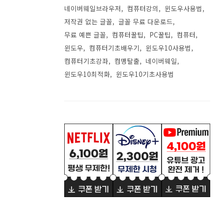
네이버웨일브라우저
컴퓨터강의
윈도우사용법
저작권 없는 글꼴
글꼴 무료 다운로드
무료 예쁜 글꼴
컴퓨터꿀팁
PC꿀팁
컴퓨터
윈도우
컴퓨터기초배우기
윈도우10사용법
컴퓨터기초강좌
컴맹탈출
네이버웨일
윈도우10최적화
윈도우10기초사용법