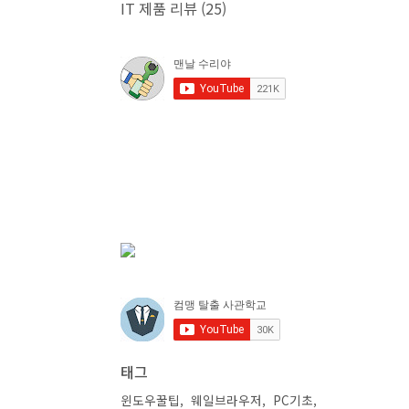
IT 제품 리뷰
(25)
태그
윈도우꿀팁
웨일브라우저
PC기초