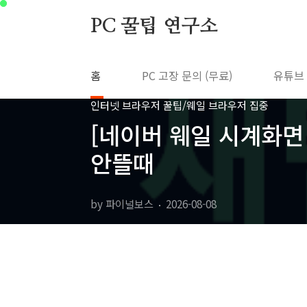
본문 바로가기
PC 꿀팁 연구소
홈
PC 고장 문의 (무료)
유튜브
인터넷 브라우저 꿀팁/웨일 브라우저 집중
[네이버 웨일 시계화면 
안뜰때
by 파이널보스
2026-08-08