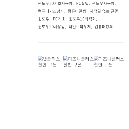
윈도우10기초사용법
PC꿀팁
윈도우사용법
컴퓨터기초강좌
컴퓨터꿀팁
저작권 없는 글꼴
윈도우
PC기초
윈도우10최적화
윈도우10사용법
웨일브라우저
컴퓨터강의