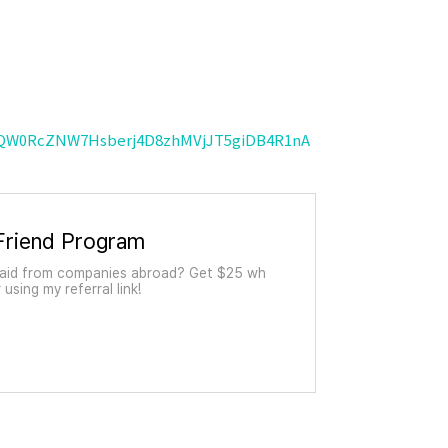
HQW0RcZNW7Hsberj4D8zhMVjJT5giDB4R1nA
Friend Program
paid from companies abroad? Get $25 wh
using my referral link!