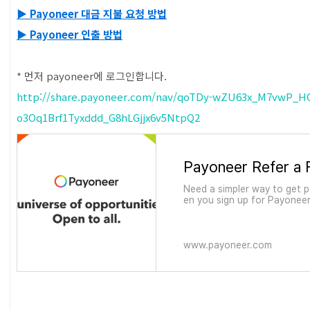
▶ Payoneer 대금 지불 요청 방법
▶ Payoneer 인출 방법
* 먼저 payoneer에 로그인합니다.
http://share.payoneer.com/nav/qoTDy-wZU63x_M7vwP_
o3Oq1Brf1Tyxddd_G8hLGjjx6v5NtpQ2
Payoneer Refer a 
Need a simpler way to get 
en you sign up for Payoneer 
www.payoneer.com