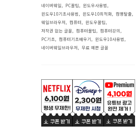
네이버웨일
PC꿀팁
윈도우사용법
윈도우10기초사용법
윈도우10최적화
컴맹탈출
웨일브라우저
컴퓨터
윈도우꿀팁
저작권 없는 글꼴
컴퓨터꿀팁
컴퓨터강의
PC기초
컴퓨터기초배우기
윈도우10사용법
네이버웨일브라우저
무료 예쁜 글꼴