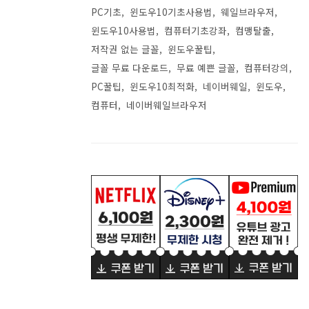
PC기초
윈도우10기초사용법
웨일브라우저
윈도우10사용법
컴퓨터기초강좌
컴맹탈출
저작권 없는 글꼴
윈도우꿀팁
글꼴 무료 다운로드
무료 예쁜 글꼴
컴퓨터강의
PC꿀팁
윈도우10최적화
네이버웨일
윈도우
컴퓨터
네이버웨일브라우저