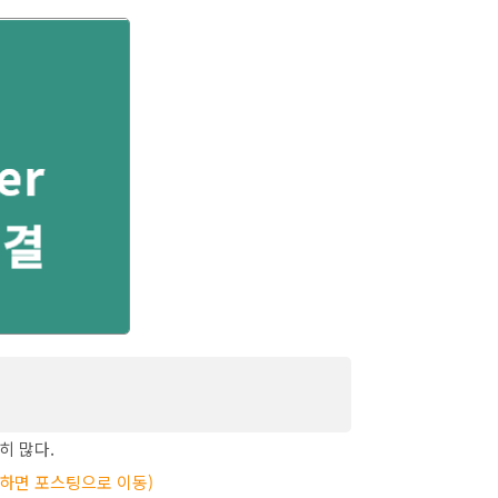
 해결방법 (컴퓨터가 버벅거릴때, 갑자기 느
히 많다.
릭하면 포스팅으로 이동)