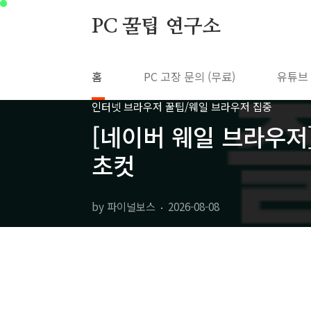
본문 바로가기
PC 꿀팁 연구소
홈
PC 고장 문의 (무료)
유튜브
인터넷 브라우저 꿀팁/웨일 브라우저 집중
[네이버 웨일 브라우저]
초컷
by 파이널보스
2026-08-08