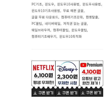
PC기초
윈도우
윈도우10사용법
윈도우사용법
윈도우10기초사용법
무료 예쁜 글꼴
글꼴 무료 다운로드
컴퓨터기초강좌
컴맹탈출
PC꿀팁
네이버웨일
저작권 없는 글꼴
웨일브라우저
컴퓨터꿀팁
윈도우꿀팁
컴퓨터기초배우기
윈도우10최적화