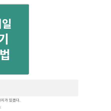
마크 백업 방법, 초간단 10초컷
가지가 있겠다.
우