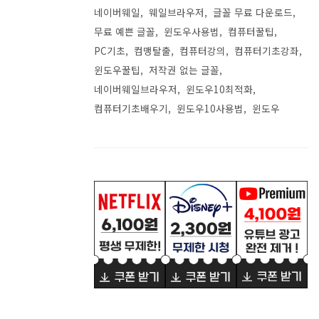
네이버웨일
웨일브라우저
글꼴 무료 다운로드
무료 예쁜 글꼴
윈도우사용법
컴퓨터꿀팁
PC기초
컴맹탈출
컴퓨터강의
컴퓨터기초강좌
윈도우꿀팁
저작권 없는 글꼴
네이버웨일브라우저
윈도우10최적화
컴퓨터기초배우기
윈도우10사용법
윈도우