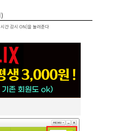
)
실시간 감시 ON]을 눌러준다