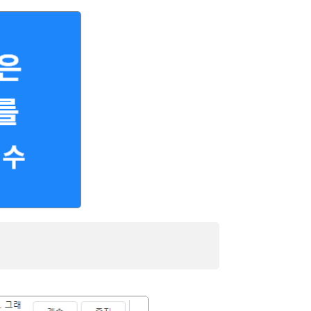
] 크롬 다운로드 경고창, 이게 뭘까