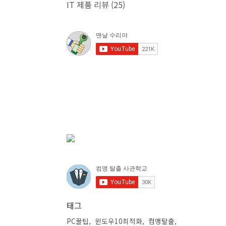
IT 제품 리뷰
(25)
태그
PC꿀팁
윈도우10최적화
컴맹탈출