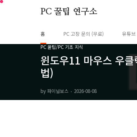
본문 바로가기
PC 꿀팁 연구소
홈
PC 고장 문의 (무료)
유튜브
PC 꿀팁/PC 기초 지식
윈도우11 마우스 우클
법)
by 파이널보스
2026-08-08