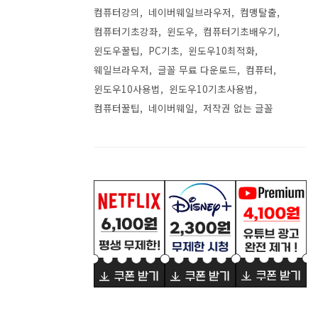
컴퓨터강의
네이버웨일브라우저
컴맹탈출
컴퓨터기초강좌
윈도우
컴퓨터기초배우기
윈도우꿀팁
PC기초
윈도우10최적화
웨일브라우저
글꼴 무료 다운로드
컴퓨터
윈도우10사용법
윈도우10기초사용법
컴퓨터꿀팁
네이버웨일
저작권 없는 글꼴