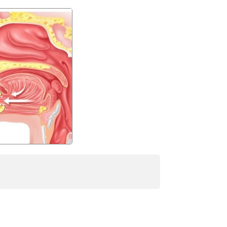
 코골이 수술 통증, 회복기간, 비용, 재