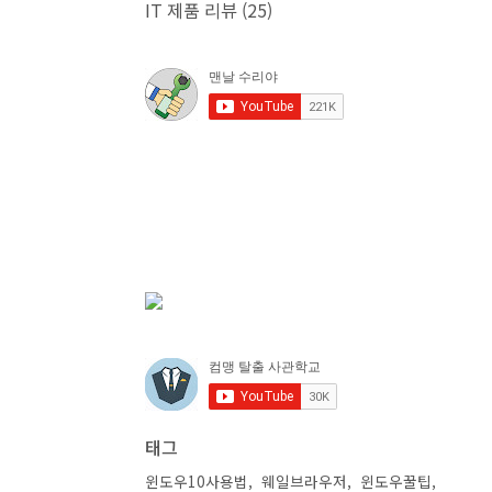
IT 제품 리뷰
(25)
태그
윈도우10사용법
웨일브라우저
윈도우꿀팁