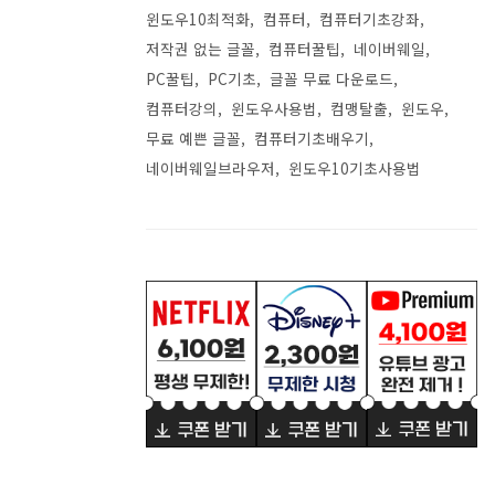
윈도우10최적화
컴퓨터
컴퓨터기초강좌
저작권 없는 글꼴
컴퓨터꿀팁
네이버웨일
PC꿀팁
PC기초
글꼴 무료 다운로드
컴퓨터강의
윈도우사용법
컴맹탈출
윈도우
무료 예쁜 글꼴
컴퓨터기초배우기
네이버웨일브라우저
윈도우10기초사용법