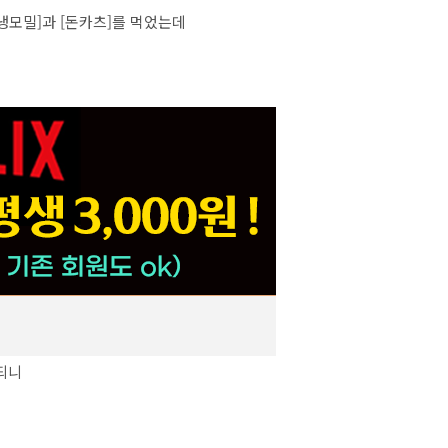
[냉모밀]과 [돈카츠]를 먹었는데
되니