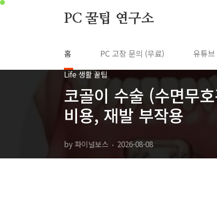
본문 바로가기
PC 꿀팁 연구소
홈
PC 고장 문의 (무료)
유튜브
Life 생활 꿀팁
코골이 수술 (수면무호흡
비용, 재발 부작용
by 파이널보스
2026-08-08