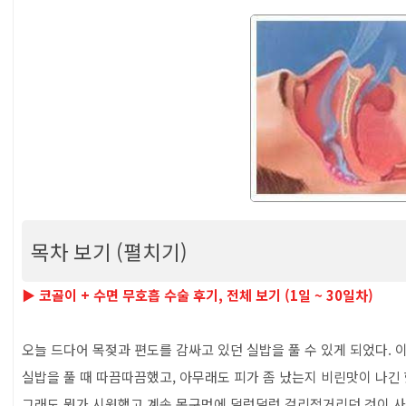
목차 보기 (펼치기)
코골이 수술 (수면무호흡) 리얼 후기 (14일차) -
▶ 코골이 + 수면 무호흡 수술 후기, 전체 보기 (1일 ~ 30일차)
발 부작용
오늘 드다어 목젖과 편도를 감싸고 있던 실밥을 풀 수 있게 되었다. 
목차
실밥을 풀 때 따끔따끔했고, 아무래도 피가 좀 났는지 비린맛이 나긴 
그래도 뭔가 시원했고 계속 목구멍에 덜렁덜렁 걸리적거리던 것이 사