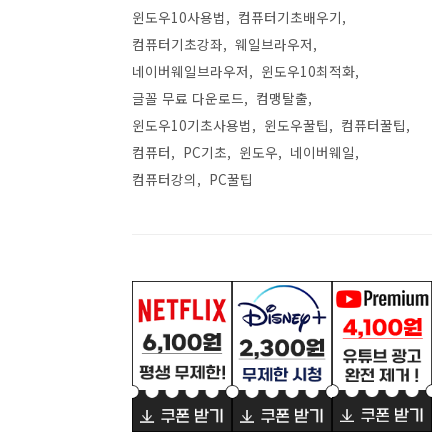
윈도우10사용법
컴퓨터기초배우기
컴퓨터기초강좌
웨일브라우저
네이버웨일브라우저
윈도우10최적화
글꼴 무료 다운로드
컴맹탈출
윈도우10기초사용법
윈도우꿀팁
컴퓨터꿀팁
컴퓨터
PC기초
윈도우
네이버웨일
컴퓨터강의
PC꿀팁