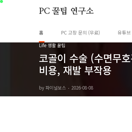
본문 바로가기
PC 꿀팁 연구소
홈
PC 고장 문의 (무료)
유튜브
Life 생활 꿀팁
코골이 수술 (수면무호흡
비용, 재발 부작용
by 파이널보스
2026-08-08